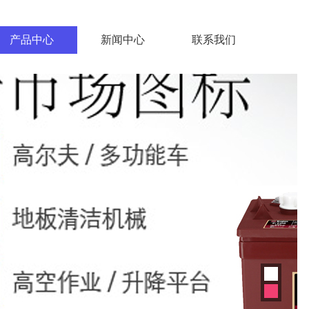
产品中心
新闻中心
联系我们