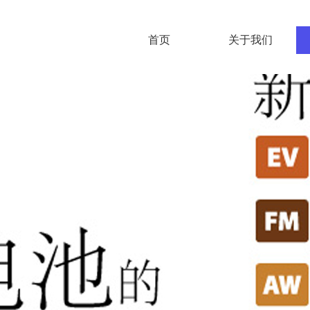
首页
关于我们