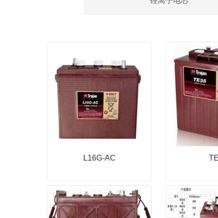
锂离子电芯
L16G-AC
TE